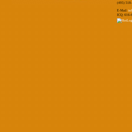
(495) 518
E-Mail:
in
ICQ: 616-