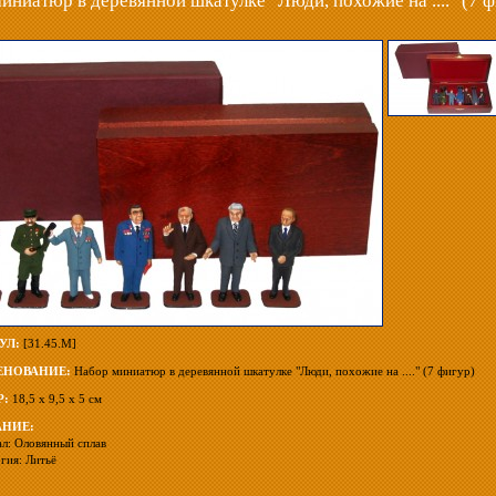
иниатюр в деревянной шкатулке "Люди, похожие на ...." (7 ф
УЛ:
[31.45.М]
НОВАНИЕ:
Набор миниатюр в деревянной шкатулке "Люди, похожие на ...." (7 фигур)
Р:
18,5 х 9,5 х 5 см
НИЕ:
л: Оловянный сплав
гия: Литьё