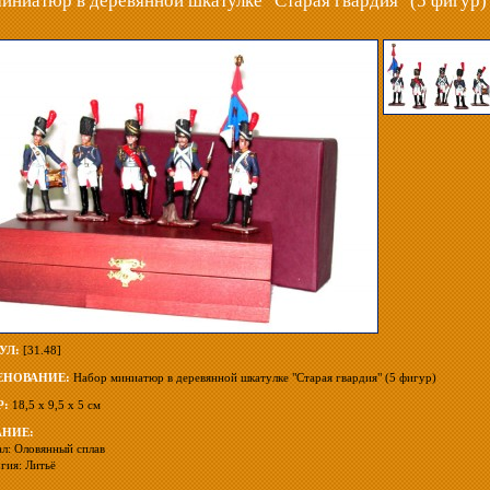
иниатюр в деревянной шкатулке "Старая гвардия" (5 фигур)
УЛ:
[31.48]
НОВАНИЕ:
Набор миниатюр в деревянной шкатулке "Старая гвардия" (5 фигур)
Р:
18,5 х 9,5 х 5 см
НИЕ:
л: Оловянный сплав
гия: Литьё