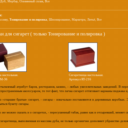
Дуб
,
Мербау
,
Оловянный сплав
,
Все
и:
ассиву
,
Тонирование и полировка
,
Шпонирование
,
Маркетри
,
Литьё
,
Все
и для сигарет ( только Тонирование и полировка )
а настольная.
Сигаретница настольная.
TM-36
Артикул RT-216
тъемлемый атрибут баров, ресторанов, казино, - любых увеселительных заведений. В пе
спространенным аксессуаром, то тот факт, что пачка сигарет оттягивает карманы пиджака и
о «старшие братья» сигарет, - сигары – изначально поставляются в деревянных коробках. Э
ыться букету сигары.
 же можно сказать и о сигаретах, - пересушенный табак, равно как и отсыревший, меняет с
сигаретница, выполненная из массива дуба, не только органично дополняет убранство делов