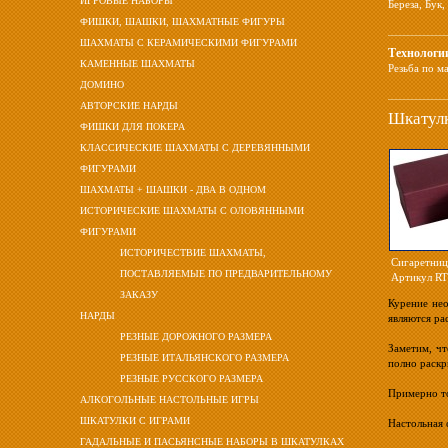
ИГРОВЫЕ НАБОРЫ
Береза
,
Бук
,
ФИШКИ, ШАШКИ, ШАХМАТНЫЕ ФИГУРЫ
ШАХМАТЫ С КЕРАМИЧЕСКИМИ ФИГУРАМИ
Технологи
КАМЕННЫЕ ШАХМАТЫ
Резьба по м
ДОМИНО
АВТОРСКИЕ НАРДЫ
Шкатулк
ФИШКИ ДЛЯ ПОКЕРА
КЛАССИЧЕСКИЕ ШАХМАТЫ С ДЕРЕВЯННЫМИ
ФИГУРАМИ
ШАХМАТЫ + ШАШКИ - ДВА В ОДНОМ
ИСТОРИЧЕСКИЕ ШАХМАТЫ С ОЛОВЯННЫМИ
ФИГУРАМИ
ИСТОРИЧЕСТВИЕ ШАХМАТЫ,
Сигаретниц
ПОСТАВЛЯЕМЫЕ ПО ПРЕДВАРИТЕЛЬНОМУ
Артикул R
ЗАКАЗУ
Курение нео
НАРДЫ
являются ра
РЕЗНЫЕ ДОРОЖНОГО РАЗМЕРА
Заметим, чт
РЕЗНЫЕ ИТАЛЬЯНСКОГО РАЗМЕРА
полно раскр
РЕЗНЫЕ РУССКОГО РАЗМЕРА
Примерно то
АЛКОГОЛЬНЫЕ НАСТОЛЬНЫЕ ИГРЫ
ШКАТУЛКИ С ИГРАМИ
Настольная 
ГАДАЛЬНЫЕ И ПАСЬЯНСНЫЕ НАБОРЫ В ШКАТУЛКАХ