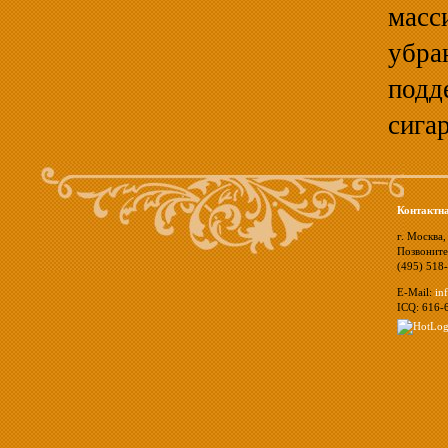
масс
убр
под
сигар
Контактн
г. Москва,
Позвоните
(495) 518
E-Mail:
in
ICQ: 616-