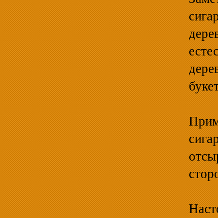
сиг
дере
есте
дере
буке
При
сига
отсы
стор
Наст