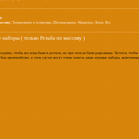
и:
массиву
,
Тонирование и полировка
,
Шпонирование
,
Маркетри
,
Литьё
,
Все
 наборы ( только Резьба по массиву )
ходимо, чтобы все игры были в доступе, но при этом не были разрознены. Хочется, чтобы
 был презентабелен. в этом случае могут очень помочь наши игровые наборы, включающие