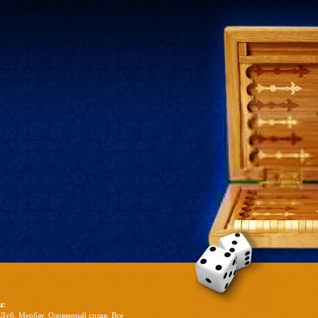
ы:
Дуб
,
Мербау
,
Оловянный сплав
,
Все