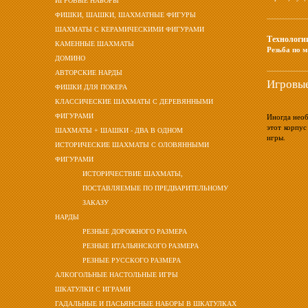
ИГРОВЫЕ НАБОРЫ
ФИШКИ, ШАШКИ, ШАХМАТНЫЕ ФИГУРЫ
ШАХМАТЫ С КЕРАМИЧЕСКИМИ ФИГУРАМИ
Технологи
КАМЕННЫЕ ШАХМАТЫ
Резьба по 
ДОМИНО
АВТОРСКИЕ НАРДЫ
Игровые
ФИШКИ ДЛЯ ПОКЕРА
КЛАССИЧЕСКИЕ ШАХМАТЫ С ДЕРЕВЯННЫМИ
ФИГУРАМИ
Иногда необ
этот корпус
ШАХМАТЫ + ШАШКИ - ДВА В ОДНОМ
игры.
ИСТОРИЧЕСКИЕ ШАХМАТЫ С ОЛОВЯННЫМИ
ФИГУРАМИ
ИСТОРИЧЕСТВИЕ ШАХМАТЫ,
ПОСТАВЛЯЕМЫЕ ПО ПРЕДВАРИТЕЛЬНОМУ
ЗАКАЗУ
НАРДЫ
РЕЗНЫЕ ДОРОЖНОГО РАЗМЕРА
РЕЗНЫЕ ИТАЛЬЯНСКОГО РАЗМЕРА
РЕЗНЫЕ РУССКОГО РАЗМЕРА
АЛКОГОЛЬНЫЕ НАСТОЛЬНЫЕ ИГРЫ
ШКАТУЛКИ С ИГРАМИ
ГАДАЛЬНЫЕ И ПАСЬЯНСНЫЕ НАБОРЫ В ШКАТУЛКАХ