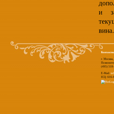
допо
и з
теку
вина.
Контактн
г. Москва,
Позвоните
(495) 518
E-Mail:
in
ICQ: 616-