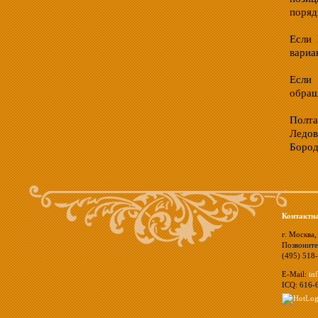
поряд
Если 
вариа
Если
обращ
Полта
Ледов
Бород
Контактн
г. Москва,
Позвоните
(495) 518
E-Mail:
in
ICQ: 616-