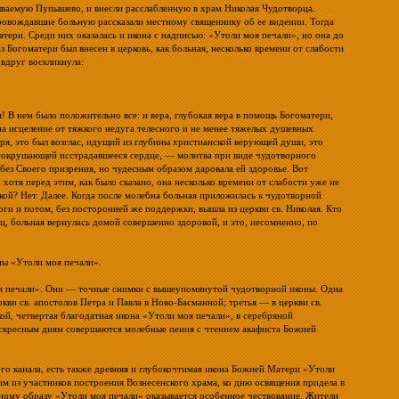
зываемую Пупышево, и внесли расслабленную в храм Николая Чудотворца.
опровождавшие больную рассказали местному священнику об ее видении. Тогда
тери. Среди них оказалась и икона с надписью: «Утоли моя печали», но она до
 Богоматери был внесен в церковь, как больная, несколько времени от слабости
вдруг воскликнула:
! В нем было положительно все: и вера, глубокая вера в помощь Богоматери,
на исцеление от тяжкого недуга телесного и не менее тяжелых душевных
оря, это был возглас, идущий из глубины христианской верующей души, это
 сокрушающей исстрадавшееся сердце, — молитва при виде чудотворного
 без Своего призрения, но чудесным образом даровала ей здоровье. Вот
 хотя перед этим, как было сказано, она несколько времени от слабости уже не
укой? Нет. Далее. Когда после молебна больная приложилась к чудотворной
ноги и потом, без посторонней же поддержки, вышла из церкви св. Николая. Кто
ц, больная вернулась домой совершенно здоровой, и это, несомненно, по
оны «Утоли моя печали».
оя печали». Они — точные снимки с вышеупомянутой чудотворной иконы. Одна
кви св. апостолов Петра и Павла в Ново-Басманной; третья — в церкви св.
ой, четвертая благодатная икона «Утоли моя печали», в серебряной
оскресным дням совершаются молебные пения с чтением акафиста Божией
ого канала, есть также древняя и глубокочтимая икона Божией Матери «Утоли
им из участников построения Вознесенского храма, ко дню освящения придела в
рному образу «Утоли моя печали» оказывается особенное чествование. Жители