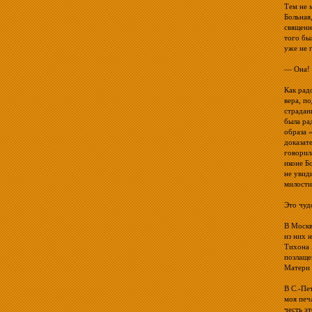
Тем не 
Больная
священн
того бы
уже не 
— Она!
Как рад
вера, п
страдан
была ра
образа 
доказат
говорил
иконе Б
не увид
милости
Это чуд
В Москв
из них 
Тихона 
позлаще
Матери 
В С.-Пе
моя печ
честь э