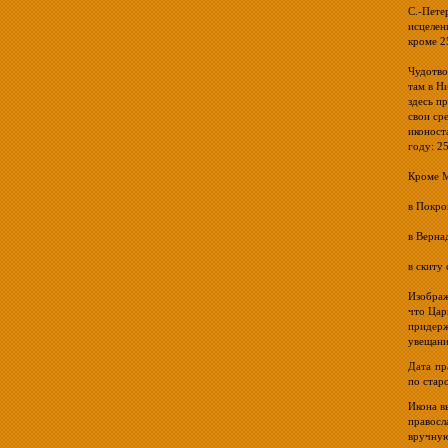
С.-Пете
исцелен
кроме 2
Чудотво
там в Н
здесь п
свои ср
иконост
году: 2
Кроме М
в Покро
в Верна
в скиту
Изображ
что Цар
придерж
увещани
Дата пр
по стар
Икона в
правосл
вручную