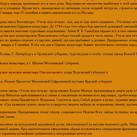
рбурга нередко принимают его в свои дома. Верующие во множестве прибегают к этой икон
ие и утешение. Кроме того, еженедельно по пятницам, после поздней литургии, служатся п
5 января, еще 25 сентября в память перенесения его из Москвы.
рная икона Богоматери «Утоли моя печали», или, как ее еще иначе называют, «Утоление печ
иколаевском Одрином монастыре. До 1784 года этот образ был заветной домашней святыней с
рославился многими чудесными исцелениями. Затем Н. Б. Самойлов перевез его в свое имен
едства при монастырском Николаевском соборе теплый придел в честь иконы «Утоли моя печа
асе по правую сторону от царских дверей, где она пребывает и доныне. Празднование этом
5 января и 9 октября. В оба эти дня в Одрине монастыре бывает значительное стечение наро
осквы, С.-Петербурга и Орловской губернии, чудотворные и особо чтимые иконы Божией 
вском монастыре, в г. Шклове Могилевской губернии;
дском мужском монастыре Ольгопольского уезда Подольской губернии и
 св. Иоанна Предтечи Молченской Софрониевой пустыни Курской губернии.
ение иконы «Утоли моя печали» представляет Божию Матерь, приложившую левую руку к Сво
ица Небесная прислушивается к слезам и умиленным молитвам всех верующих, прибегающих
ивает стопы Предвечного Младенца. Спаситель пред Собой держит в руках, подняви кверх
я: «Суд праведен судите, милость и щедроты творите кийждо ко искреннему своему; вдовицу
азднования: Празднование этому образу совершается в Неделю Всех святых (в первое воск
ому стилю.
ыполнена на натуральной деревянной доске, изготовленной из массива мореного дуба. Обр
авной церкви. При окончательном оформлении образа исользовались специальные фронтажн
 украшены рельефным орнаментом и натуральным жемчугом.