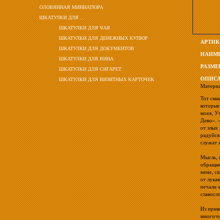
ОЛОВЯННАЯ МИНИАТЮРА
ШКАТУЛКИ ДЛЯ ...
ШКАТУЛКИ ДЛЯ ЧАЯ
ШКАТУЛКИ ДЛЯ ДЕНЕЖНЫХ КУПЮР
АРТИК
ШКАТУЛКИ ДЛЯ ДОКУМЕНТОВ
НАИМЕ
ШКАТУЛКИ ДЛЯ ВИНА
РАЗМЕ
ШКАТУЛКИ ДЛЯ СИГАРЕТ
ОПИСА
ШКАТУЛКИ ДЛЯ ВИЗИТНЫХ КАРТОЧЕК
Материа
Тот смы
которые
моея, У
Дево». 
от злых
радуйся
служат 
Мысль, 
обращаю
мене, с
от лука
печали 
славосл
Из прив
многочи