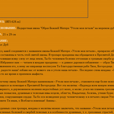
УЛ:
[RTI-628.m]
НОВАНИЕ:
Подарочная икона "Образ Божией Матери "Утоли моя печали" на мореном ду
Р:
21 х 29 см
НИЕ:
л: Дуб
сл, какой соединяется с названием иконы Божией Матери «Утоли моя печали», прекрасно об
 составлены в честь этой святой иконы. В тропаре праздника мы обращаемся к Пресвятой
толившая всяку слезу от лица земли, Ты бо человеком болезни отгониши и грешным скорби
«Избранное нам — читаем в кондаке праздника — и дивное даровася избавление — образ Тв
 явлением его, к нему же взирающе восписуем Ти благодарственная раби Твои, Богородице.
, радосте наша! избави нас от всякого зла и утоли наша печали». Последние слова кондака: 
в то же время и припевом акафиста.
почему икону Божией Матери наименовали «Утоли моя печали», становится еще более ясной
щихся за помощью к Пресвятой Богородице. Вот эта молитва: «Надежда всем концем земны
кверного, в дерзновенном молении недостойных уст моих, и молю: угаси ми пламень грехов
вых помыслов, душевныя и телесныя язвы исцели, облегчи, Владычице, болезнь, утиши бурю
моя, сокрушающия сердце. Ты бо еси возведение роду человеческому и в печалех скорая Ут
овити Тя имам, о Всеблагословенная! Аминь».
еденных слов тропаря, кондака и молитвы можно заключить, что название «Утоли моя печал
сленных болезней и скорбей телесных и в особенности душевных, т. е. греховных страстей,