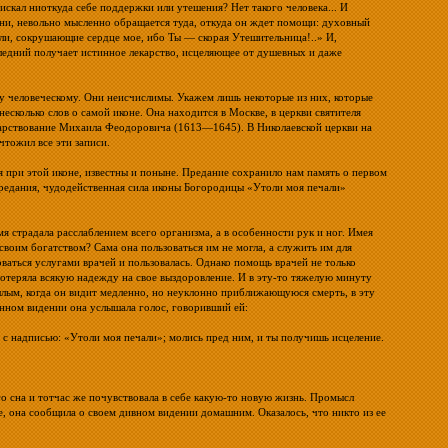
искал ниоткуда себе поддержки или утешения? Нет такого человека... И
ни, невольно мысленно обращается туда, откуда он ждет помощи: духовный
али, сокрушающие сердце мое, ибо Ты — скорая Утешительница!..» И,
следний получает истинное лекарство, исцеляющее от душевных и даже
у человеческому. Они неисчислимы. Укажем лишь некоторые из них, которые
сколько слов о самой иконе. Она находится в Москве, в церкви святителя
 царствование Михаила Феодоровича (1613—1645). В Николаевской церкви на
тожил все эти записи.
я при этой иконе, известны и поныне. Предание сохранило нам память о первом
предания, чудодейственная сила иконы Богородицы «Утоли моя печали»
страдала расслаблением всего организма, а в особенности рук и ног. Имея
 своим богатством? Сама она пользоваться им не могла, а служить им для
оваться услугами врачей и пользовалась. Однако помощь врачей не только
 потеряла всякую надежду на свое выздоровление. И в эту-то тяжелую минуту
шлым, когда он видит медленно, но неуклонно приближающуюся смерть, в эту
нном видении она услышала голос, говоривший ей:
 с надписью: «Утоли моя печали»; молись пред ним, и ты получишь исцеление.
го сна и тотчас же почувствовала в себе какую-то новую жизнь. Промысл
, она сообщила о своем дивном видении домашним. Оказалось, что никто из ее