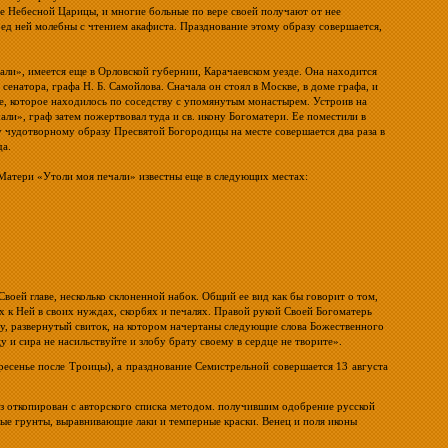
е Небесной Царицы, и многие больные по вере своей получают от нее
ред ней молебны с чтением акафиста. Празднование этому образу совершается,
али», имеется еще в Орловской губернии, Карачаевском уезде. Она находится
енатора, графа Н. Б. Самойлова. Сначала он стоял в Москве, в доме графа, и
ие, которое находилось по соседству с упомянутым монастырем. Устроив на
ли», граф затем пожертвовал туда и св. икону Богоматери. Ее поместили в
у чудотворному образу Пресвятой Богородицы на месте совершается два раза в
да.
Матери «Утоли моя печали» известны еще в следующих местах:
ей главе, несколько склоненной набок. Общий ее вид как бы говорит о том,
 к Ней в своих нуждах, скорбях и печалях. Правой рукой Своей Богоматерь
у, развернутый свиток, на котором начертаны следующие слова Божественного
 и сира не насильствуйте и злобу брату своему в сердце не творите».
ресенье после Троицы), а празднование Семистрельной совершается 13 августа
аз откопирован с авторского списка методом. получившим одобрение русской
ые грунты, выравнивающие лаки и темперные краски. Венец и поля иконы