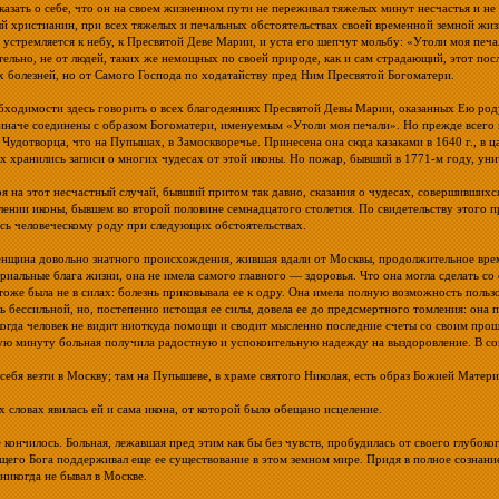
казать о себе, что он на своем жизненном пути не переживал тяжелых минут несчастья и не 
й христианин, при всех тяжелых и печальных обстоятельствах своей временной земной жиз
о устремляется к небу, к Пресвятой Деве Марии, и уста его шепчут мольбу: «Утоли моя печ
тельно, не от людей, таких же немощных по своей природе, как и сам страдающий, этот по
х болезней, но от Самого Господа по ходатайству пред Ним Пресвятой Богоматери.
бходимости здесь говорить о всех благодеяниях Пресвятой Девы Марии, оказанных Ею род
 иначе соединены с образом Богоматери, именуемым «Утоли моя печали». Но прежде всего не
 Чудотворца, что на Пупышах, в Замоскворечье. Принесена она сюда казаками в 1640 г., в
 хранились записи о многих чудесах от этой иконы. Но пожар, бывший в 1771-м году, унич
я на этот несчастный случай, бывший притом так давно, сказания о чудесах, совершившихс
лении иконы, бывшем во второй половине семнадцатого столетия. По свидетельству этого 
сь человеческому роду при следующих обстоятельствах.
нщина довольно знатного происхождения, жившая вдали от Москвы, продолжительное время 
ериальные блага жизни, она не имела самого главного — здоровья. Что она могла сделать со
тоже была не в силах: болезнь приковывала ее к одру. Она имела полную возможность польз
сь бессильной, но, постепенно истощая ее силы, довела ее до предсмертного томления: она
когда человек не видит ниоткуда помощи и сводит мысленно последние счеты со своим про
ую минуту больная получила радостную и успокоительную надежду на выздоровление. В со
себя везти в Москву; там на Пупышеве, в храме святого Николая, есть образ Божией Матери
х словах явилась ей и сама икона, от которой было обещано исцеление.
 кончилось. Больная, лежавшая пред этим как бы без чувств, пробудилась от своего глубоко
щего Бога поддерживал еще ее существование в этом земном мире. Придя в полное сознание
никогда не бывал в Москве.