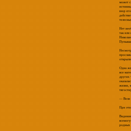
может с
истинны
взор ег
действи
телесны
Нет нео
так или
Николая
Пупышах
Несмотр
прослав
открыли
Одна же
все мат
других 
оказала
жизни, 
тягостн
— Вели 
При эти
Видение
всемогу
родных 