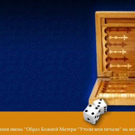
ная икона "Образ Божией Матери "Утоли моя печали" на м