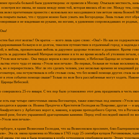
менее просьба больной была удовлетворена: ее привезли в Москву. Отыскали местность, на
, осмотрев все иконы, не нашла между ними той, которая явилась ей во сне. Между тем, с
ик велел причетникам принести с колокольни все находившиеся там ветхие иконы Божией Ма
ла покрыта пылью, что с трудом можно было узнать лик Богородицы. Лишь только этот образ
говорившая и не владевшая ни руками, ни ногами, к удивлению сопровождавших ее родных, 
 Она!
остен был этот возглас! Он краток — всего лишь одно слово: «Она!» Но как он содержателен
оддерживавшая больную в ее долгом, тяжелом путешествии в отдаленный город; и надежда 
ий; и любовь, признательная любовь за даруемое здоровье телесное и душевное. Кратко гов
дость за даруемое Божией Матерью исцеление и в то же время мольба об утолении печали,
«Утоли моя печали». Она твердо верила в свое исцеление, и Небесная Царица не оставила ее
ельства этого чуда от иконы «Утоли моя печали». Во-первых, больная не только воскликнула,
а, но и перекрестилась. Мог ли это сделать человек, уже несколько времени не владевший р
огоматери, она почувствовала в себе столько силы, что без всякой помощи других стала на 
ит в этом событии помощи свыше? Только по воле Бога расслабленные могут ходить. Наконе
 Царицы Небесной.
о совершилось 25-го января. С тех пор было установлено этот день праздновать в честь ик
е есть еще четыре святочтимых иконы Богоматери, также известных под именем «Утоли м
находится в церкви св. Иоанна Предтечи и Крестителя Господня на Покровке; другая — в цер
Амафунтского у Арбатских ворот и, наконец, в церкви преподобного Сергия, что в Рогожск
нной ризе, богато украшенной драгоценными камнями. Перед этой последней иконой по в
«Утоли моя печали».
тербурге, в храме Вознесения Господня, что на Вознесенском проспекте, близ Екатериненск
али». Эта св. икона привезена из Москвы в 1765 году 25 сентября купцом Роговиковым, одн
той иконы, где она и была помещена в особо устроенном серебряном киоте. Этому чудотво