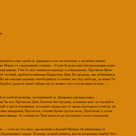
бе
ъясняется нам самой св. церковью в тех песнопениях и молитвословиях,
 Деве Марии со следующими словами: «Утоли болезни многовоздыхающия души
 разрушавши; Тебе бо вси стяжахом надежду и утверждение, Пресвятая Мати
ой честный, преблагословенная Владычице Дево Богородице, яко избавльшеся
 Но яко имущая державу непобедимую от всяких нас бед свободи, да зовем Ти:
«Радуйся, радосте наша! избави нас от всякого зла и утоли наша печали» —
 из особой молитвы, составленной св. Церковью для верующих,
м Ты еси, Пречистая Дево Госпоже Богородице, утешение мое! не гнушайся
ный и ороси покаянием, иссохшее сердце мое от мрака греховного очисти, ум
 злых нападений, Пречистая, отъими бремя грехов моих, Преблагая, и утоли
ешительница. За толикия же Твоя милости до последнего моего издыхания
и» — есть ни что иное, как молитва к Божией Матери об избавлении от
 обуревающих сердце. В жизни, полной невзгод, кто не испытывал скорби? Кто